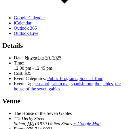
Google Calendar
iCalendar
Outlook 365
Outlook Live
Details
Date:
November 30, 2025
Time:
12:00 pm - 12:45 pm
Cost:
$25
Event Categories:
Public Programs
,
Special Tour
Event Tags:
espanol
,
salem ma
,
spanish tour
,
the gables
,
the
house of the seven gables
Venue
The House of the Seven Gables
115 Derby Street
Salem
,
MA
01970
United States
+ Google Map
Phone
978-744-0991