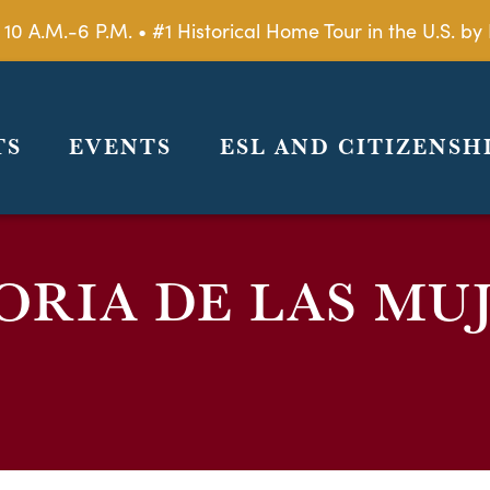
 10 A.M.-6 P.M. • #1 Historical Home Tour in the U.S. 
TS
EVENTS
ESL AND CITIZENSH
ORIA DE LAS MU