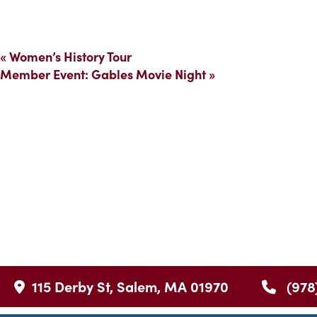
«
Women’s History Tour
Member Event: Gables Movie Night
»
115 Derby St, Salem, MA 01970
(978