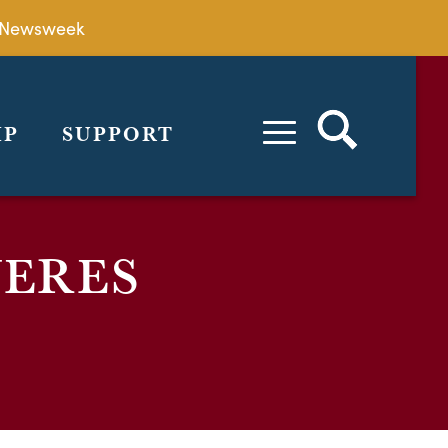
by Newsweek
IP
SUPPORT
JERES