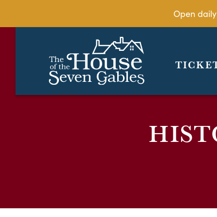
Open daily
TICKE
HIST